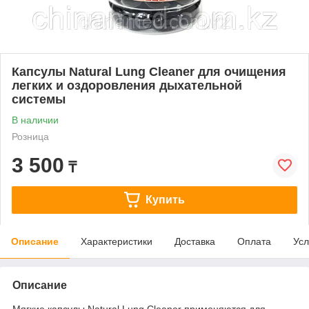
Капсулы Natural Lung Cleaner для очищения
легких и оздоровления дыхательной
системы
В наличии
Розница
3 500
₸
Купить
Описание
Характеристики
Доставка
Оплата
Усл
Описание
Мягкие капсулы Natural Lung Cleaner применяются для