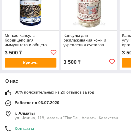
Мягкие капсулы
Капсулы для
Капс
Кордицепс для
разглаживания кожи и
улу
иммунитета и общего
укрепления суставов
орга
оздоровления
Natural Collagen
озд
3 500
3 5
₸
3 500
₸
Купить
О нас
90% положительных из 20 отзывов за год
Работает с 06.07.2020
г. Алматы
ул. Чокина, 118, магазин "TianDe", Алматы, Казахстан
Контакты