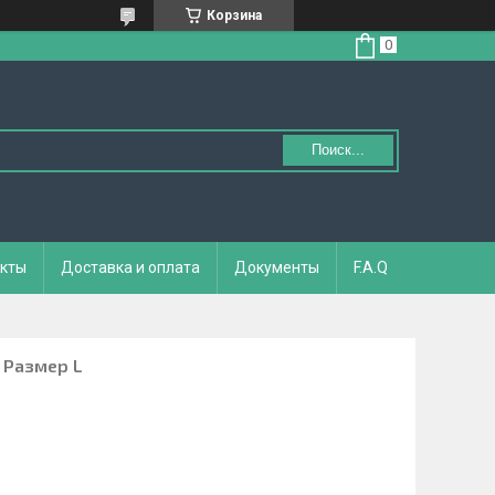
Корзина
Поиск...
кты
Доставка и оплата
Документы
F.A.Q
 Размер L