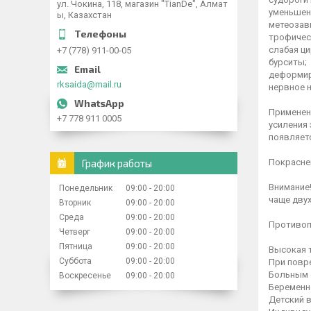
ул. Чокина, 118, магазин "TianDe", Алмат
уменьшен
ы, Казахстан
метеозав
трофичес
слабая ци
+7 (778) 911-00-05
бурситы;
деформир
rksaida@mail.ru
нервное 
Применен
+7 778 911 0005
усиления
появляет
Покраснен
График работы
Внимание!
Понедельник
09:00
20:00
чаще двух
Вторник
09:00
20:00
Среда
09:00
20:00
Противоп
Четверг
09:00
20:00
Пятница
09:00
20:00
Высокая 
Суббота
09:00
20:00
При повр
Больным 
Воскресенье
09:00
20:00
Беременн
Детский 