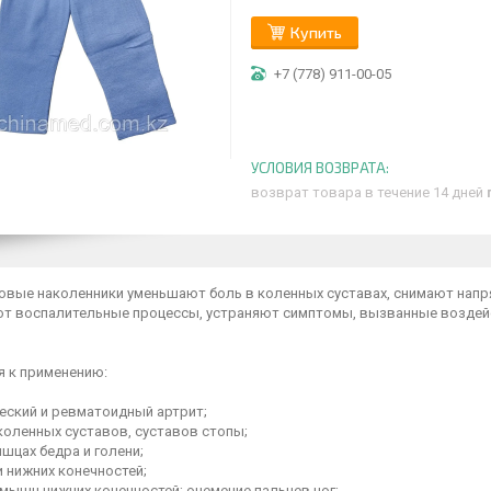
Купить
+7 (778) 911-00-05
возврат товара в течение 14 дней
овые наколенники уменьшают боль в коленных суставах, снимают напр
т воспалительные процессы, устраняют симптомы, вызванные воздей
я к применению:
еский и ревматоидный артрит;
коленных суставов, суставов стопы;
шцах бедра и голени;
 нижних конечностей;
мышц нижних конечностей; онемение пальцев ног;