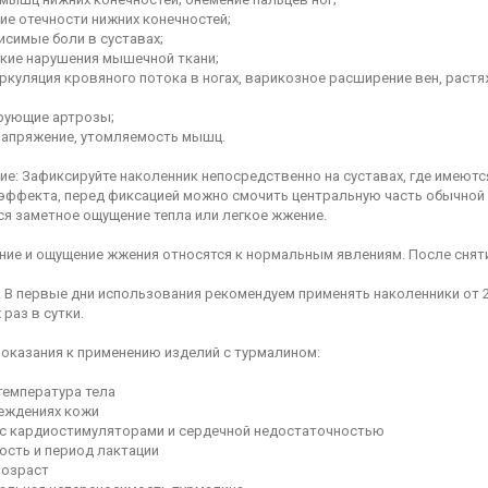
ие отечности нижних конечностей;
исимые боли в суставах;
кие нарушения мышечной ткани;
ркуляция кровяного потока в ногах, варикозное расширение вен, раст
ующие артрозы;
напряжение, утомляемость мышц.
ие: Зафиксируйте наколенник непосредственно на суставах, где имеют
 эффекта, перед фиксацией можно смочить центральную часть обычной 
ся заметное ощущение тепла или легкое жжение.
ие и ощущение жжения относятся к нормальным явлениям. После снятия
 В первые дни использования рекомендуем применять наколенники от 2
 раз в сутки.
оказания к применению изделий с турмалином:
температура тела
еждениях кожи
с кардиостимуляторами и сердечной недостаточностью
ость и период лактации
возраст