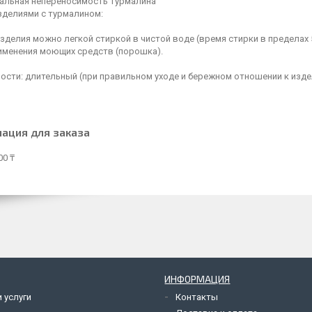
альная непереносимость турмалина
зделиями с турмалином:
зделия можно легкой стиркой в чистой воде (время стирки в пределах 5
рименения моющих средств (порошка).
ости: длительный (при правильном уходе и бережном отношении к изде
ация для заказа
00 ₸
ИНФОРМАЦИЯ
 услуги
Контакты