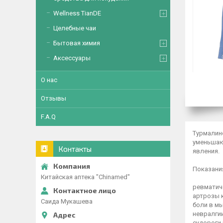
Wellness TianDE
Целебные чаи
Бытовая химия
Аксессуары
О нас
Отзывы
F.A.Q
Турмалин
уменьшаю
Контакты
явления.
Показани
Китайская аптека "Chinamed"
ревматич
артрозы 
Саида Мукашева
боли в мы
невралгии
судороги 