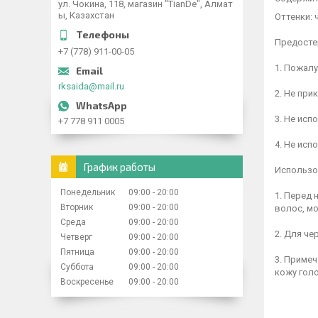
ул. Чокина, 118, магазин "TianDe", Алмат
ы, Казахстан
Оттенки: 
Предосте
+7 (778) 911-00-05
1. Пожалу
rksaida@mail.ru
2. Не при
3. Не исп
+7 778 911 0005
4. Не исп
График работы
Использо
Понедельник
09:00
20:00
1. Перед 
Вторник
09:00
20:00
волос, м
Среда
09:00
20:00
2. Для че
Четверг
09:00
20:00
Пятница
09:00
20:00
3. Примеч
Суббота
09:00
20:00
кожу гол
Воскресенье
09:00
20:00