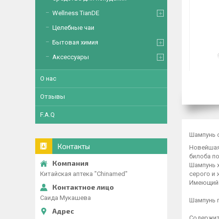
Wellness TianDE
Целебные чаи
Бытовая химия
Аксессуары
О нас
Отзывы
F.A.Q
Шампунь с
Контакты
Новейшая
билоба п
Шампунь 
серого и 
Китайская аптека "Chinamed"
Имеющийс
Саида Мукашева
Шампунь п
Содержит