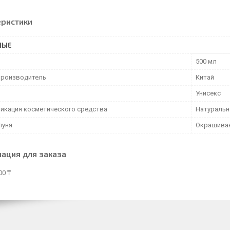
еристики
НЫЕ
500 мл
производитель
Китай
Унисекс
икация косметического средства
Натуральн
пуня
Окрашиваю
ация для заказа
00 ₸