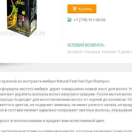
Купить
+7 (778) 911-00-05
возврат товара в течение 14 дней
 краской из экстракта имбиря Natural Fast Hair Dye Shampoo
 формула чистого имбиря дарит совершенно новый опыт для волос. Нат
омогают укрепить волокна волос изнутри и снаружи. После мытья воло
хорошо подходит для восстановления волос от корней до кончиков. С
желтого цветов, не содержит аммиака, не имеет резкого запаха, не вред
я в составе пигмент идеально покрывает светлые волосы, окрашивая 
рост в использовании и придает вам естественный цвет.
 натуральные травы и оливковое масло, которые защищают кожу голо