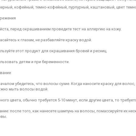
черный, кофейный, темно-кофейный, пурпурный, каштановый, цвет темно
режения
йста, перед окрашиванием проведите тест на аллергию на кожу.
касайтесь к глазам, не разбавляйте краску водой.
ользуйте этот продукт для окрашивания бровей и ресниц.
ользовать детям и при беременности.
вание
началом убедитесь, что волосы сухие. Когда наносите краску для волос,
ожно мыть волосы водой.
рного цвета, обычно требуется 5-10 минут, если другие цвета, то требу
ание: после того, как нанесете шампунь на волосы, помассируйте их нес
овы.