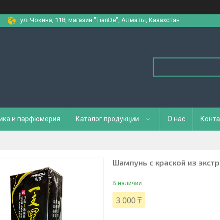
ул. Чокина, 118, магазин "TianDe", Алматы, Казахстан
ика и парфюмерия
Каталог продукции
О нас
Конта
Шампунь с краской из экст
В наличии
3 000 ₸