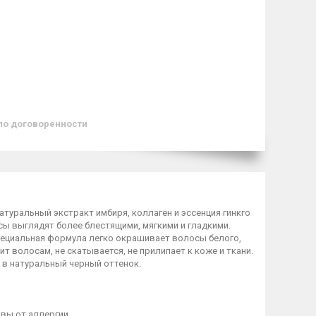
по договоренности
уральный экстракт имбиря, коллаген и эссенция гинкго
сы выглядят более блестящими, мягкими и гладкими.
пециальная формула легко окрашивает волосы белого,
ит волосам, не скатывается, не прилипает к коже и ткани.
в натуральный черный оттенок.
вы от аллергии.