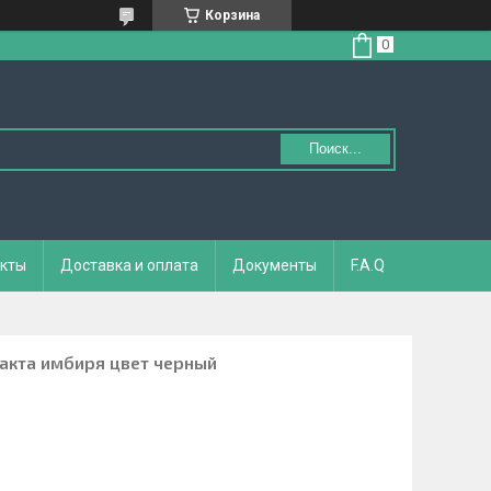
Корзина
Поиск...
кты
Доставка и оплата
Документы
F.A.Q
ракта имбиря цвет черный