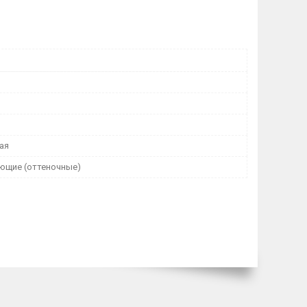
ая
щие (оттеночные)