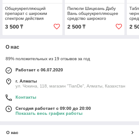
Общеукрепляющий
Пилюли Шицюань Дабу
Табл
препарат с широким
Вань общеукрепляющее
черн
спектром действия
средство широкого
сред
Ganoderma Spore Natural
спектра действия
спек
3 500
2 500
2 5
₸
₸
О нас
89% положительных из 19 отзывов за год
Работает с 06.07.2020
г. Алматы
ул. Чокина, 118, магазин "TianDe", Алматы, Казахстан
Контакты
Сегодня работает с 09:00 до 20:00
Показать весь график работы
О нас