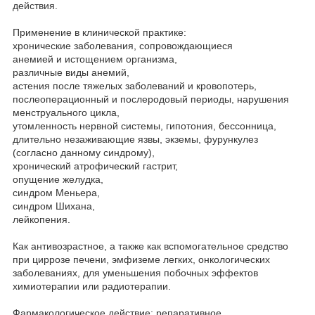
действия.
Применение в клинической практике:
хронические заболевания, сопровождающиеся
анемией и истощением организма,
различные виды анемий,
астения после тяжелых заболеваний и кровопотерь,
послеоперационный и послеродовый периоды, нарушения
менструального цикла,
утомленность нервной системы, гипотония, бессонница,
длительно незаживающие язвы, экземы, фурункулез
(согласно данному синдрому),
хронический атрофический гастрит,
опущение желудка,
синдром Меньера,
синдром Шихана,
лейкопения.
Как антивозрастное, а также как вспомогательное средство
при циррозе печени, эмфиземе легких, онкологических
заболеваниях, для уменьшения побочных эффектов
химиотерапии или радиотерапии.
Фармакологическое действие: репаративное,