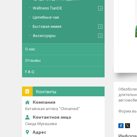
Wellness TianDE
Целебные чаи
Бытовая химия
Аксессуары
О нас
Отзывы
F.A.Q
Обезболи
Контакты
длительн
автомоби
Китайская аптека "Chinamed"
Форма вып
Саида Мукашева
Информ