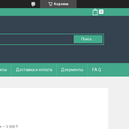
Корзина
Поиск...
кты
Доставка и оплата
Документы
F.A.Q
 — 3 000 ₸