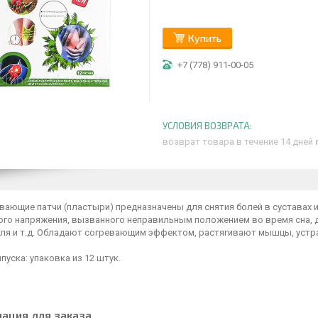
Купить
+7 (778) 911-00-05
возврат товара в течение 14 дней
вающие патчи (пластыри) предназначены для снятия болей в суставах 
ого напряжения, вызванного неправильным положением во время сна,
ля и т.д. Обладают согревающим эффектом, растягивают мышцы, устр
уска: упаковка из 12 штук.
ация для заказа