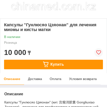
Капсулы "Гунлюсяо Цзяонан" для лечения
миомы и кисты матки
В наличии
Розница
10 000
₸
Купить
Описание
Доставка
Оплата
Условия возврата
Описание
Капсулы "Гунлюсяо Цзяонан" (кит. 宫瘤消胶囊 Gongliuxiao
Jiaonang) - препарат для профилактики и вспомогательной