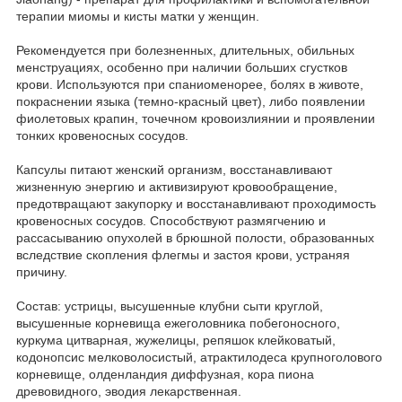
терапии миомы и кисты матки у женщин.
Рекомендуется при болезненных, длительных, обильных
менструациях, особенно при наличии больших сгустков
крови. Используются при спаниоменорее, болях в животе,
покраснении языка (темно-красный цвет), либо появлении
фиолетовых крапин, точечном кровоизлиянии и проявлении
тонких кровеносных сосудов.
Капсулы питают женский организм, восстанавливают
жизненную энергию и активизируют кровообращение,
предотвращают закупорку и восстанавливают проходимость
кровеносных сосудов. Способствуют размягчению и
рассасыванию опухолей в брюшной полости, образованных
вследствие скопления флегмы и застоя крови, устраняя
причину.
Состав: устрицы, высушенные клубни сыти круглой,
высушенные корневища ежеголовника побегоносного,
куркума цитварная, жужелицы, репяшок клейковатый,
кодонопсис мелковолосистый, атрактилодеса крупноголового
корневище, олденландия диффузная, кора пиона
древовидного, эводия лекарственная.