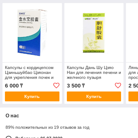
Капсулы с кордицепсом
Капсулы Дань Шу Цзяо
Лянь
Цзиньшуйбао Цзяонан
Нан для лечения печени и
для 
для укрепления почек и
желчного пузыря
прос
легких
забо
6 000
3 500
2 5
₸
₸
Купить
Купить
О нас
89% положительных из 19 отзывов за год