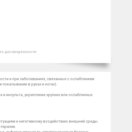
по договоренности
ости и при заболеваниях, связанных с ослаблением
 покалывании в руках и ногах).
 и инсульта, укрепление хрупких или ослабленных
туациям и негативному воздействию внешней среды.
отерапии.
ьт, инфаркт миокарда, гипертоническая болезнь,