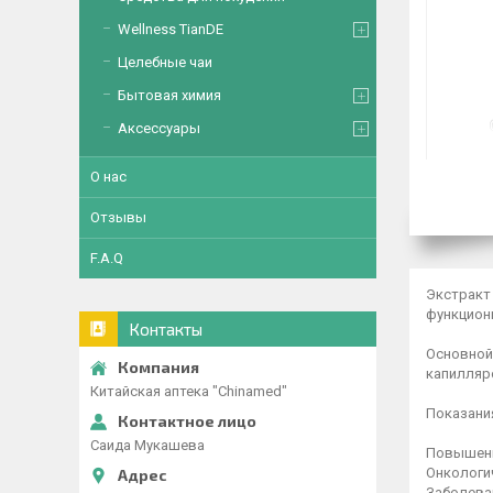
Wellness TianDE
Целебные чаи
Бытовая химия
Аксессуары
О нас
Отзывы
F.A.Q
Экстракт 
функциони
Контакты
Основной
капилляро
Китайская аптека "Chinamed"
Показани
Саида Мукашева
Повышени
Онкологич
Заболеван