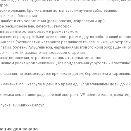
ероз.
еские реакции, бронхиальная астма, аутоиммунные заболевания.
ельные заболевания.
диабет и его осложнения (ретинопатия, нейропатия и др.).
ое расширение вен, флебиты, геморрой.
 вызванные остеопорозом и ревматизмом.
ащения периода реабилитации после травм и других заболеваний опорн
ия глаз (ретинопатия, катаракта различного генеза, снижение остроты
патии, болезнь Альцгеймера, нарушения мозгового кровообращения, ос
шения памяти, замедления процессов старения.
нные поражения, отравление солями тяжелых металлов.
шенном риске кровоизлияний. Для поддержания упругости и эластично
оказания: не рекомендуется принимать детям, беременным и кормящим
именения: по 1 капсуле в день во время еды (с увеличением дозы до 2 ка
ыжимка семян винограда, соевый экстракт, VE, соевое масло, желатин, 
уска: 100 мягких капсул
ация для заказа