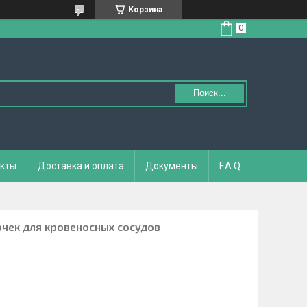
Корзина
Поиск...
кты
Доставка и оплата
Документы
F.A.Q
очек для кровеносных сосудов