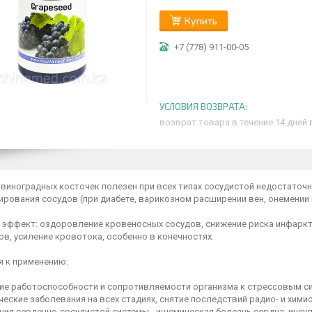
Купить
+7 (778) 911-00-05
возврат товара в течение 14 дней
виноградных косточек полезен при всех типах сосудистой недостаточн
рования сосудов (при диабете, варикозном расширении вен, онемении и
 эффект: оздоровление кровеносных сосудов, снижение риска инфаркта
в, усиление кровотока, особенно в конечностях.
я к применению:
е работоспособности и сопротивляемости организма к стрессовым си
еские заболевания на всех стадиях, снятие последствий радио- и хими
ия сердечно-сосудистой системы - ишемическая болезнь сердца, инсул