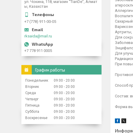
ул. Чокина, 118, магазин "TianDe", Алмат
атероскл
ы, Казахстан
Аллергич
Воспалит
Сахарный 
+7 (778) 911-00-05
Варикозн
Артриты,
rksaida@mail.ru
Для сокр
Заболеван
Энцефало
+7 778 911 0005
Для улуч
Радиацио
При повы
График работы
Противоп
Понедельник
09:00
20:00
Способ пр
Вторник
09:00
20:00
Среда
09:00
20:00
Состав: в
Четверг
09:00
20:00
Пятница
09:00
20:00
Форма вып
Суббота
09:00
20:00
Воскресенье
09:00
20:00
Информ