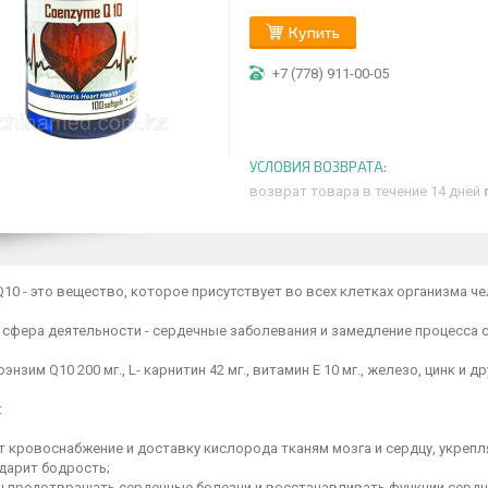
Купить
+7 (778) 911-00-05
возврат товара в течение 14 дней
10 - это вещество, которое присутствует во всех клетках организма ч
 сфера деятельности - сердечные заболевания и замедление процесса с
оэнзим Q10 200 мг., L- карнитин 42 мг., витамин Е 10 мг., железо, цинк и
:
ет кровоснабжение и доставку кислорода тканям мозга и сердцу, укреп
дарит бодрость;
н предотвращать сердечные болезни и восстанавливать функции сердца