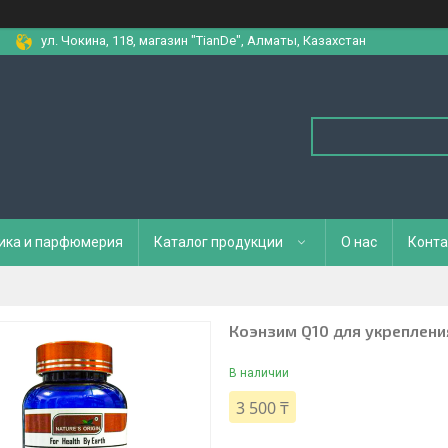
ул. Чокина, 118, магазин "TianDe", Алматы, Казахстан
ика и парфюмерия
Каталог продукции
О нас
Конта
Коэнзим Q10 для укреплени
В наличии
3 500 ₸