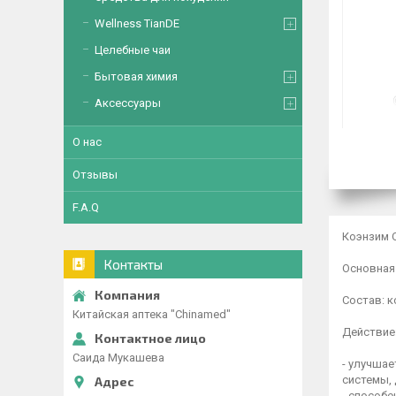
Wellness TianDE
Целебные чаи
Бытовая химия
Аксессуары
О нас
Отзывы
F.A.Q
Коэнзим Q
Контакты
Основная
Состав: к
Китайская аптека "Chinamed"
Действие
Саида Мукашева
- улучша
системы, 
- способе