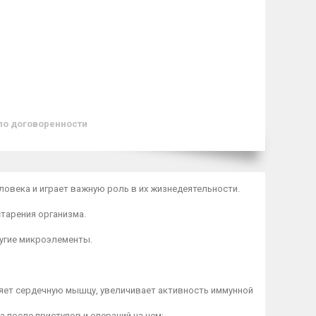
по договоренности
еловека и играет важную роль в их жизнедеятельности.
тарения организма.
 другие микроэлементы.
ляет сердечную мышцу, увеличивает активность иммунной
 после приступов и операций на нем;