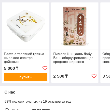
Паста с травяной грязью
Пилюли Шицюань Дабу
Общ
широкого спектра
Вань общеукрепляющее
преп
действия
средство широкого
спек
спектра действия
Gano
5 000
₸
2 500
3 5
₸
Купить
О нас
89% положительных из 19 отзывов за год