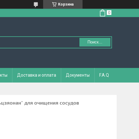
Корзина
Поиск...
кты
Доставка и оплата
Документы
F.A.Q
ьцзяонан" для очищения сосудов