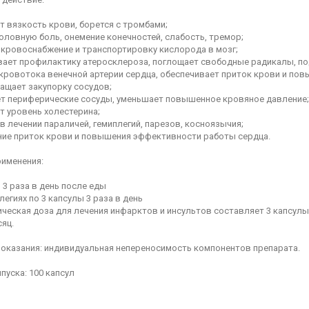
 вязкость крови, борется с тромбами;
оловную боль, онемение конечностей, слабость, тремор;
 кровоснабжение и транспортировку кислорода в мозг;
вает профилактику атеросклероза, поглощает свободные радикалы, по
 кровотока венечной артерии сердца, обеспечивает приток крови и по
ащает закупорку сосудов;
т периферические сосуды, уменьшает повышенное кровяное давление;
т уровень холестерина;
в лечении параличей, гемиплегий, парезов, косноязычия;
ние приток крови и повышения эффективности работы сердца.
рименения:
 3 раза в день после еды
легиях по 3 капсулы 3 раза в день
ческая доза для лечения инфарктов и инсультов составляет 3 капсулы 
сяц.
оказания: индивидуальная непереносимость компонентов препарата.
уска: 100 капсул