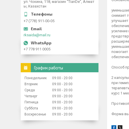
ул. Чокина, 118, магазин "TianDe", Алмат
ы, Казахстан
уменьшает
снимает г
улучшает
+7 (778) 911-00-05
обеспечи
усиление
rksaida@mail.ru
предотвр
расширяе
уменьшае
+7 778 911 0005
помогает 
обеспече
Способ п
График работы
2 капсулы
Понедельник
09:00
20:00
при гемип
Вторник
09:00
20:00
терапевти
Среда
09:00
20:00
курс 1 ме
Четверг
09:00
20:00
Пятница
09:00
20:00
Противоп
Суббота
09:00
20:00
Форма вып
Воскресенье
09:00
20:00