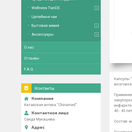
Wellness TianDE
Целебные чаи
Бытовая химия
Аксессуары
О нас
Отзывы
F.A.Q
Капсулы 
мозговое
Контакты
Применяет
закупорк
Китайская аптека "Chinamed"
инфаркте
40 - 45 л
Саида Мукашева
Состав: м
Основное