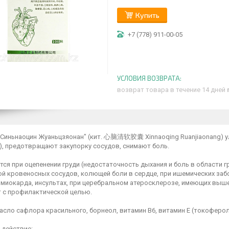
Купить
+7 (778) 911-00-05
возврат товара в течение 14 дней
"Синьнаоцин Жуаньцзяонан" (кит. 心脑清软胶囊 Xinnaoqing Ruanjiaonang) у
), предотвращают закупорку сосудов, снимают боль.
ся при оцепенении груди (недостаточность дыхания и боль в области г
ой кровеносных сосудов, колющей боли в сердце, при ишемических забо
 миокарда, инсультах, при церебральном атеросклерозе, имеющих выш
ет с профилактической целью.
асло сафлора красильного, борнеол, витамин В6, витамин Е (токоферол
 действие: