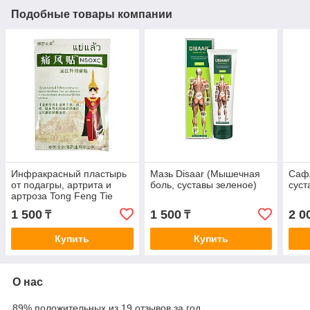
Подобные товары компании
Инфракрасный пластырь
Мазь Disaar (Мышечная
Саф
от подагры, артрита и
боль, суставы зеленое)
суст
артроза Tong Feng Tie
NSOXC (Noxa)
1 500
1 500
2 0
₸
₸
Купить
Купить
О нас
89% положительных из 19 отзывов за год