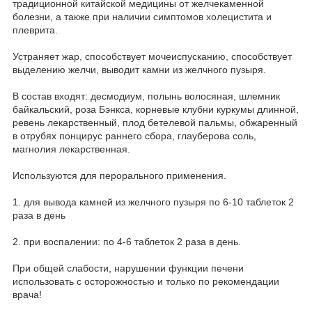
традиционной китайской медицины от желчекаменной
болезни, а также при наличии симптомов холецистита и
плеврита.
Устраняет жар, способствует мочеиспусканию, способствует
выделению желчи, выводит камни из желчного пузыря.
В состав входят: десмодиум, полынь волосяная, шлемник
байкальский, роза Бэнкса, корневые клубни куркумы длинной,
ревень лекарственный, плод бетелевой пальмы, обжаренный
в отрубях понцирус раннего сбора, глауберова соль,
магнолия лекарственная.
Используются для перорального применения.
1. для вывода камней из желчного пузыря по 6-10 таблеток 2
раза в день
2. при воспалении: по 4-6 таблеток 2 раза в день.
При общей слабости, нарушении функции печени
использовать с осторожностью и только по рекомендации
врача!