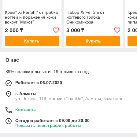
Крем" Xi Fei Shi" от грибка
Набор Xi Fei Shi от
Крем
ногтей и поражения кожи
ногтевого грибка
кожи
вокруг "Микоз"
Онихомикоза
пигм
Sh
2 000
3 000
2 0
₸
₸
Купить
Купить
О нас
89% положительных из 19 отзывов за год
Работает с 06.07.2020
г. Алматы
ул. Чокина, 118, магазин "TianDe", Алматы, Казахстан
Контакты
Сегодня работает с 09:00 до 20:00
Показать весь график работы