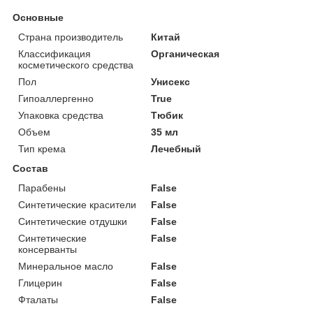
Основные
Страна производитель
Китай
Классификация
Органическая
косметического средства
Пол
Унисекс
Гипоаллергенно
True
Упаковка средства
Тюбик
Объем
35 мл
Тип крема
Лечебный
Состав
Парабены
False
Синтетические красители
False
Синтетические отдушки
False
Синтетические
False
консерванты
Минеральное масло
False
Глицерин
False
Фталаты
False