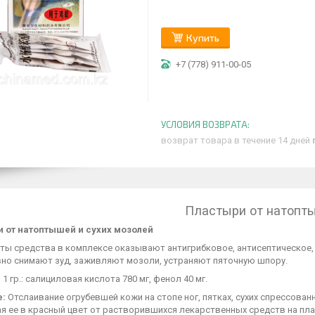
Купить
+7 (778) 911-00-05
возврат товара в течение 14 дней
Пластыри от натопт
 от натоптышей и сухих мозолей
ты средства в комплексе оказывают антигрибковое, антисептическое
но снимают зуд, заживляют мозоли, устраняют пяточную шпору.
 1 гр.: салициловая кислота 780 мг, фенол 40 мг.
е:
Отслаивание огрубевшей кожи на стопе ног, пятках, сухих спрессован
 ее в красный цвет от растворившихся лекарственных средств на плас