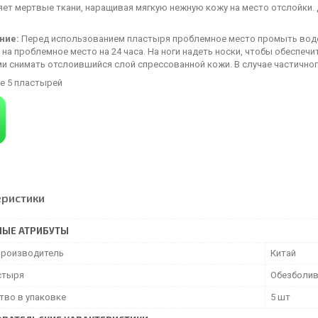
яет мертвые ткани, наращивая мягкую нежную кожу на место отслойки
ние:
Перед использованием пластыря проблемное место промыть водой
на проблемное место на 24 часа. На ноги надеть носки, чтобы обеспечи
ми снимать отслоившийся слой спрессованной кожи. В случае частично
е 5 пластырей
еристики
НЫЕ АТРИБУТЫ
производитель
Китай
стыря
Обезболи
тво в упаковке
5 шт