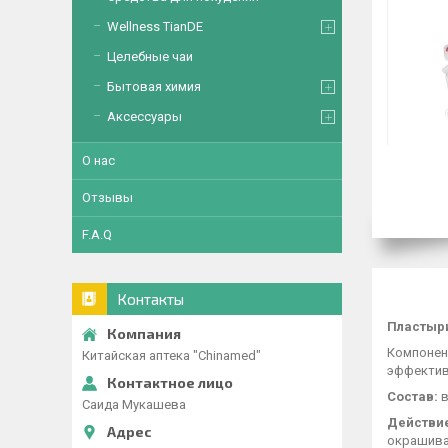
Wellness TianDE
Целебные чаи
Бытовая химия
Аксессуары
О нас
Отзывы
F.A.Q
Контакты
Пластыри
Компонен
Китайская аптека "Chinamed"
эффектив
Состав:
в
Саида Мукашева
Действи
окрашивая