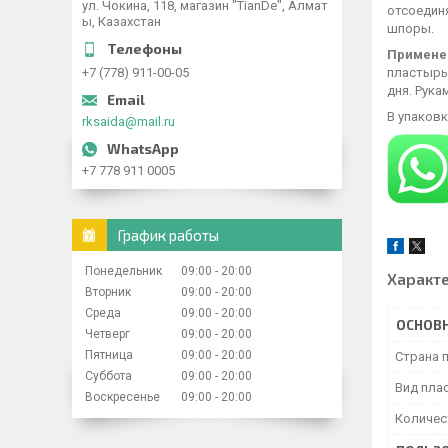
ул. Чокина, 118, магазин "TianDe", Алмат
отсоедин
ы, Казахстан
шпоры.
Примене
пластырь 
+7 (778) 911-00-05
дня. Рука
В упаковк
rksaida@mail.ru
+7 778 911 0005
График работы
Понедельник
09:00
20:00
Характ
Вторник
09:00
20:00
Среда
09:00
20:00
ОСНОВ
Четверг
09:00
20:00
Пятница
09:00
20:00
Страна 
Суббота
09:00
20:00
Вид пла
Воскресенье
09:00
20:00
Количес