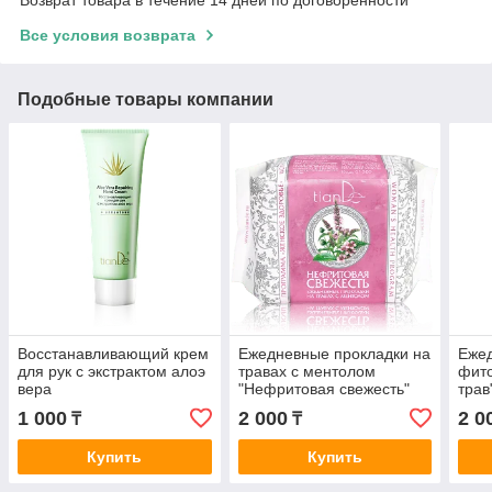
Возврат товара в течение 14 дней по договоренности
Все условия возврата
Подобные товары компании
Восстанавливающий крем
Ежедневные прокладки на
Ежед
для рук с экстрактом алоэ
травах с ментолом
фит
вера
"Нефритовая свежесть"
трав
1 000
2 000
2 0
₸
₸
Купить
Купить