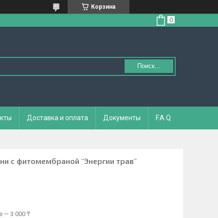
Корзина
Поиск...
кты
Доставка и оплата
Документы
F.A.Q
дни с фитомембраной "Энергии трав"
 — 3 000 ₸