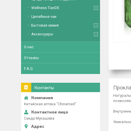
Wellness TianDE
Целебные чаи
Бытовая химия
Аксессуары
О нас
Отзывы
F.A.Q
Прокла
Контакты
Натуральн
позволяет
Китайская аптека "Chinamed"
Внутренн
Саида Мукашева
Уникальн