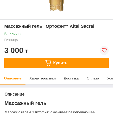
Массажный гель "Ортофит" Altai Sacral
В наличии
Розница
3 000
₸
Купить
Описание
Характеристики
Доставка
Оплата
Усл
Описание
Массажный гель
Массаж с гелем "Ортофит" оказывает разогревающее