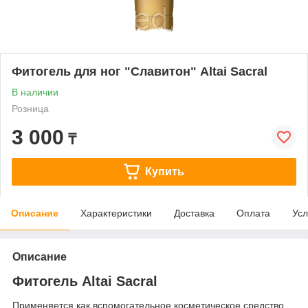
Фитогель для ног "Славитон" Altai Sacral
В наличии
Розница
3 000
₸
Купить
Описание
Характеристики
Доставка
Оплата
Усл
Описание
Фитогель Altai Sacral
Применяется как вспомогательное косметическое средство