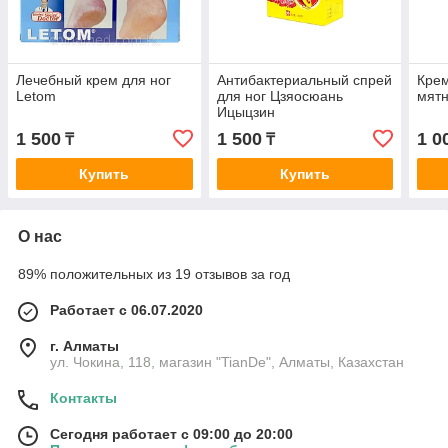
Лечебный крем для ног
Антибактериальный спрей
Крем
Letom
для ног Цзяосюань
мятн
Ицыцзин
1 500
1 500
1 0
₸
₸
Купить
Купить
О нас
89% положительных из 19 отзывов за год
Работает с 06.07.2020
г. Алматы
ул. Чокина, 118, магазин "TianDe", Алматы, Казахстан
Контакты
Сегодня работает с 09:00 до 20:00