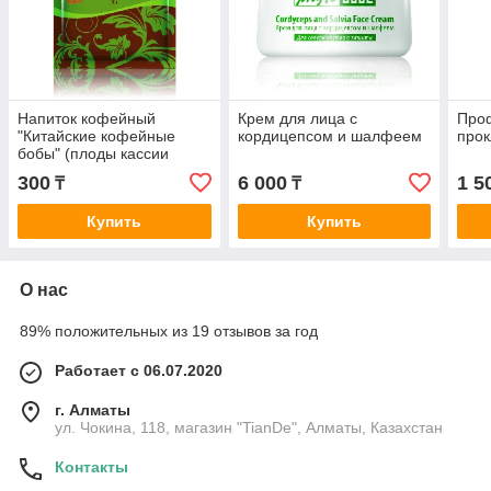
Напиток кофейный
Крем для лица с
Про
"Китайские кофейные
кордицепсом и шалфеем
прок
бобы" (плоды кассии
александрийской)
300
6 000
1 5
₸
₸
Купить
Купить
О нас
89% положительных из 19 отзывов за год
Работает с 06.07.2020
г. Алматы
ул. Чокина, 118, магазин "TianDe", Алматы, Казахстан
Контакты