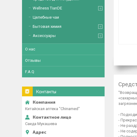
Wellness TianDE
Целебные чаи
Бытовая химия
Аксессуары
О нас
Отзывы
F.A.Q
Средст
Контакты
"Возвращ
«сахарны
загрязнен
Китайская аптека "Chinamed"
- Подходи
- Прекрас
Саида Мукашева
- Не разд
- Не соде
- Полност