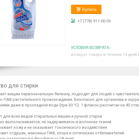
Купить
+7 (778) 911-00-05
возврат товара в течение 14 дней
во для стирки
ает вещам первоначальную белизну, подходит для людей с чувствител
х» ПАВ растительного происхождения. Безопасно для организма и окру
иями даже в прохладной воде (при 30 °C). 1 флакон рассчитан на 40 стиро
т для всех видов стиральных машин и ручной стирки
но выполаскивается, не задерживаясь в волокнах тканей
ражает кожу и не оказывает токсического воздействия
ржит отдушек, анионных ПАВ, хлора и оптических отбеливателей
ью разлагается в биосфере за 28 дней