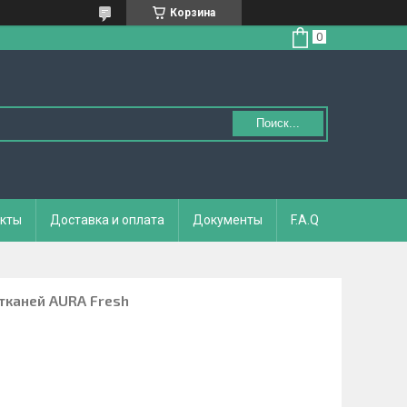
Корзина
Поиск...
кты
Доставка и оплата
Документы
F.A.Q
тканей AURA Fresh