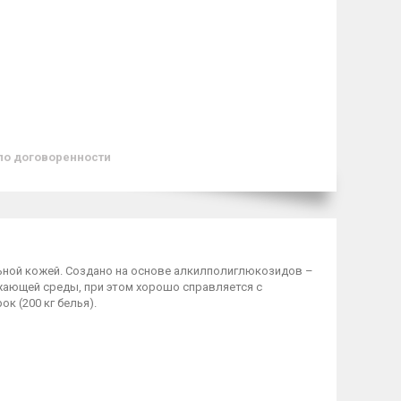
по договоренности
ьной кожей. Создано на основе алкилполиглюкозидов –
жающей среды, при этом хорошо справляется с
к (200 кг белья).