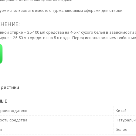
уем использовать вместе с турмалиновыми сферами для стирки.
НЕНИЕ:
ной стирке – 25-100 мл средства на 4-5 кг сухого белья в зависимости
ирке – 25-50 мл средства на 5 л воды. Перед использованием взбалтыв
еристики
НЫЕ
производитель
Китай
ость средства
Натуральн
я
Белое