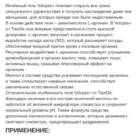
Интимный гель Volupta+ поможет открыть все грани
сексуального удовольствия и получить наслаждение даже тем
женщинам, для которых прежде оно было недостижимым.
В основе действия геля – аминокислота L-аргинин. В Volupta+
от TianDe она впервые представлена в столь высокой
дозировке. L-аргинин запускает в организме процесс
выработки оксида азота (NO), который расширяет сосуды,
обеспечивая мощный приток крови к половым органам.
Регулярное воздействие L-аргинина способствует улучшению
кровообращения в органах малого таза, повышает тонус
интимных мышц, оказывая благотворный эффект на
организм.
Ментол в составе средства усиливает поглощение аргинина,
а также стимулирует нервные окончания, способствуя
увеличению естественной смазки.
Отличительная особенность геля Volupta+ от TianDe:
благодаря наличию в его составе молочной кислоты он
заботится об интимной микрофлоре слизистых и сохраняет
нормальный уровень рН. Также формула средства
дополнена пантенолом и аллантоином, которые увлажняют,
смягчают слизистую, предотвращают раздражение.
ПРИМЕНЕНИЕ: