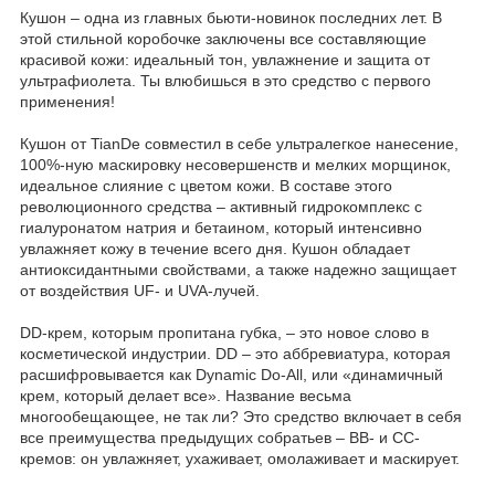
Кушон – одна из главных бьюти-новинок последних лет. В
этой стильной коробочке заключены все составляющие
красивой кожи: идеальный тон, увлажнение и защита от
ультрафиолета. Ты влюбишься в это средство с первого
применения!
Кушон от TianDe совместил в себе ультралегкое нанесение,
100%-ную маскировку несовершенств и мелких морщинок,
идеальное слияние с цветом кожи. В составе этого
революционного средства – активный гидрокомплекс с
гиалуронатом натрия и бетаином, который интенсивно
увлажняет кожу в течение всего дня. Кушон обладает
антиоксидантными свойствами, а также надежно защищает
от воздействия UF- и UVA-лучей.
DD-крем, которым пропитана губка, – это новое слово в
косметической индустрии. DD – это аббревиатура, которая
расшифровывается как Dynamic Do-All, или «динамичный
крем, который делает все». Название весьма
многообещающее, не так ли? Это средство включает в себя
все преимущества предыдущих собратьев – ВВ- и СС-
кремов: он увлажняет, ухаживает, омолаживает и маскирует.