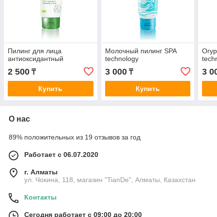
Пилинг для лица
Молочный пилинг SPA
Огур
антиоксидантный
technology
tech
2 500
3 000
3 0
₸
₸
Купить
Купить
О нас
89% положительных из 19 отзывов за год
Работает с 06.07.2020
г. Алматы
ул. Чокина, 118, магазин "TianDe", Алматы, Казахстан
Контакты
Сегодня работает с 09:00 до 20:00