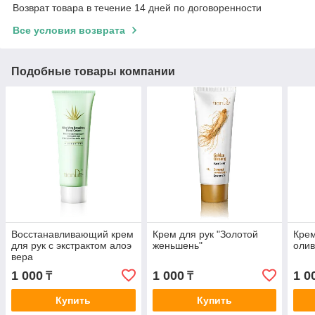
Возврат товара в течение 14 дней по договоренности
Все условия возврата
Подобные товары компании
Восстанавливающий крем
Крем для рук "Золотой
Крем
для рук с экстрактом алоэ
женьшень"
олив
вера
1 000
1 000
1 0
₸
₸
Купить
Купить