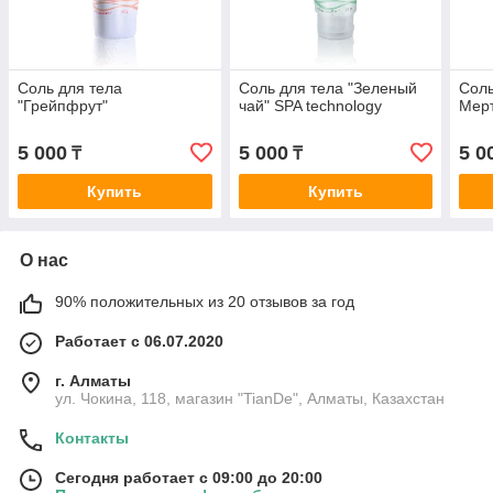
Соль для тела
Соль для тела "Зеленый
Соль
"Грейпфрут"
чай" SPA technology
Мерт
5 000
5 000
5 0
₸
₸
Купить
Купить
О нас
90% положительных из 20 отзывов за год
Работает с 06.07.2020
г. Алматы
ул. Чокина, 118, магазин "TianDe", Алматы, Казахстан
Контакты
Сегодня работает с 09:00 до 20:00