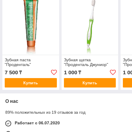
Зубная паста
Зубная щетка
Зубн
"Проденталь"
"Проденталь Джуниор"
"Про
7 500
1 000
1 0
₸
₸
Купить
Купить
О нас
89% положительных из 19 отзывов за год
Работает с 06.07.2020