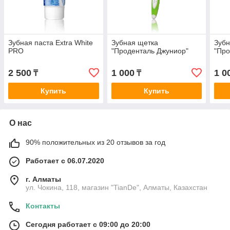
Зубная паста Extra White
Зубная щетка
Зубн
PRO
"Проденталь Джуниор"
"Про
2 500
1 000
1 0
₸
₸
Купить
Купить
О нас
90% положительных из 20 отзывов за год
Работает с 06.07.2020
г. Алматы
ул. Чокина, 118, магазин "TianDe", Алматы, Казахстан
Контакты
Сегодня работает с 09:00 до 20:00