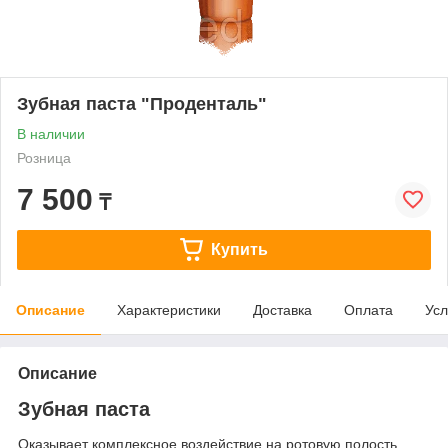
Зубная паста "Проденталь"
В наличии
Розница
7 500
₸
Купить
Описание
Характеристики
Доставка
Оплата
Усл
Описание
Зубная паста
Оказывает комплексное воздействие на ротовую полость.