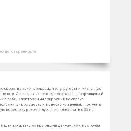
по договоренности
ые свойства кожи, возвращая ей упругость и жизненную
ршенств. Защищает от негативного влияния окружающей
щий в себя неповторимый природный комплекс
спомнить» молодость и, подобно младенцам, получать
ную косметику рекомендуется использовать с 35 лет.
а и шеи аккуратными круговыми движениями, исключая