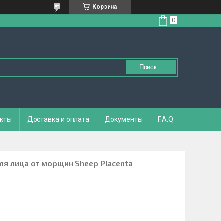
Корзина
Поиск...
кты
Доставка и оплата
Документы
F.A.Q
я лица от морщин Sheep Placenta