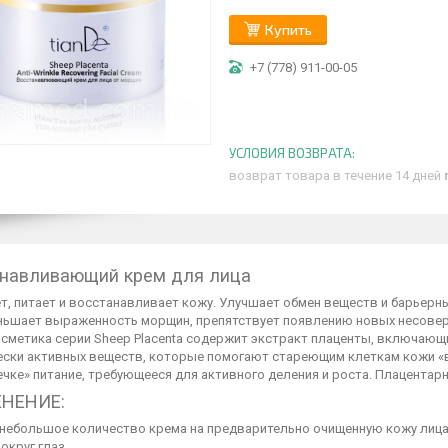
Купить
+7 (778) 911-00-05
возврат товара в течение 14 дней
навливающий крем для лица
т, питает и восстанавливает кожу. Улучшает обмен веществ и барьерн
еньшает выраженность морщин, препятствует появлению новых несове
осметика серии Sheep Placenta содержит экстракт плаценты, включаю
ески активных веществ, которые помогают стареющим клеткам кожи «в
чке» питание, требующееся для активного деления и роста. Плацентар
НЕНИЕ:
 небольшое количество крема на предварительно очищенную кожу лиц
округ глаз.