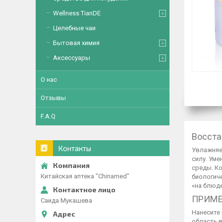
Wellness TianDE
Целебные чаи
Бытовая химия
Аксессуары
О нас
Отзывы
F.A.Q
Восста
Контакты
Увлажняе
силу. Ум
среды. К
Китайская аптека "Chinamed"
биологич
«на блюде
ПРИМЕ
Саида Мукашева
Нанесите
область в