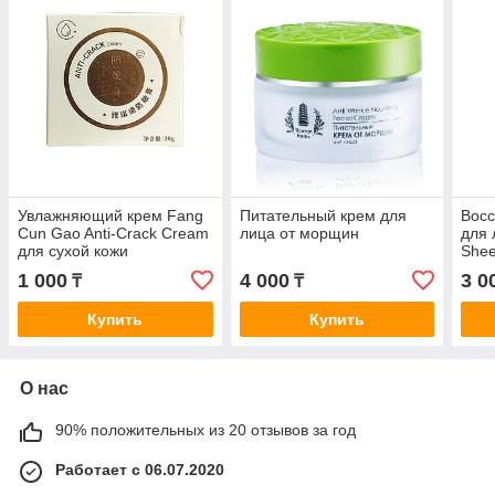
Увлажняющий крем Fang
Питательный крем для
Вос
Cun Gao Anti-Crack Cream
лица от морщин
для 
для сухой кожи
Shee
1 000
4 000
3 0
₸
₸
Купить
Купить
О нас
90% положительных из 20 отзывов за год
Работает с 06.07.2020