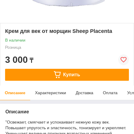
Крем для век от морщин Sheep Placenta
В наличии
Розница
3 000
₸
Купить
Описание
Характеристики
Доставка
Оплата
Усл
Описание
"Освежает, смягчает и успокаивает нежную кожу век.
Повышает упругость и эластичность, тонизирует и укрепляет.
Уменьшает видимые признаки возрастных изменений.