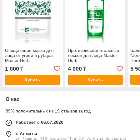
Очищающая маска для
Противовоспалительный
Баль
лица от угрей и рубцов
лосьон для лица Master
"Зол
Master Herb
Herb
Her
1 000
4 000
5 5
₸
₸
Купить
Купить
О нас
89% положительных из 19 отзывов за год
Работает с 06.07.2020
г. Алматы
ул. Чокина, 118, магазин "TianDe", Алматы, Казахстан