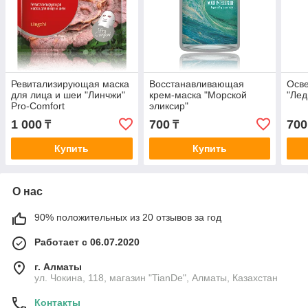
Ревитализирующая маска
Восстанавливающая
Осв
для лица и шеи "Линчжи"
крем-маска "Морской
"Лед
Pro-Comfort
эликсир"
1 000
700
700
₸
₸
Купить
Купить
О нас
90% положительных из 20 отзывов за год
Работает с 06.07.2020
г. Алматы
ул. Чокина, 118, магазин "TianDe", Алматы, Казахстан
Контакты