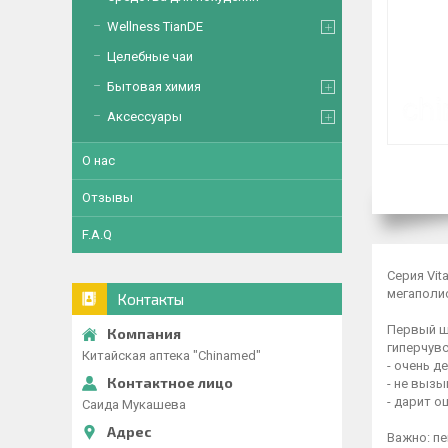
Wellness TianDE
Целебные чаи
Бытовая химия
Аксессуары
О нас
Отзывы
F.A.Q
Серия Vi
мегаполи
Контакты
Первый ш
гиперчувс
Китайская аптека "Chinamed"
- очень д
- не вызы
- дарит 
Саида Мукашева
Важно: пе