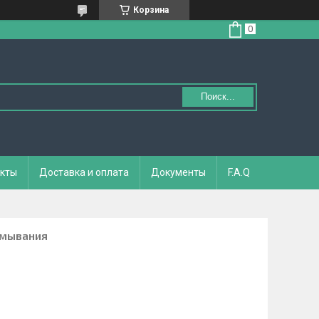
Корзина
Поиск...
кты
Доставка и оплата
Документы
F.A.Q
умывания