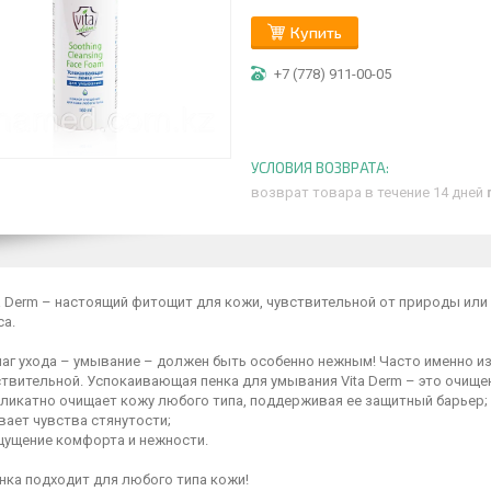
Купить
+7 (778) 911-00-05
возврат товара в течение 14 дней
ta Derm – настоящий фитощит для кожи, чувствительной от природы ил
са.
аг ухода – умывание – должен быть особенно нежным! Часто именно и
твительной. Успокаивающая пенка для умывания Vita Derm – это очищен
еликатно очищает кожу любого типа, поддерживая ее защитный барьер;
вает чувства стянутости;
ощущение комфорта и нежности.
нка подходит для любого типа кожи!