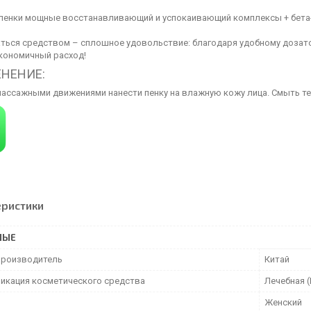
 пенки мощные восстанавливающий и успокаивающий комплексы + бета-г
ться средством – сплошное удовольствие: благодаря удобному дозат
экономичный расход!
НЕНИЕ:
массажными движениями нанести пенку на влажную кожу лица. Смыть те
еристики
НЫЕ
производитель
Китай
икация косметического средства
Лечебная 
Женский