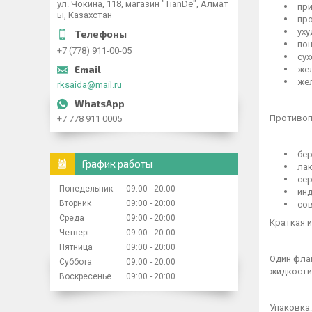
ул. Чокина, 118, магазин "TianDe", Алмат
при
ы, Казахстан
про
уху
пон
+7 (778) 911-00-05
сух
жел
жел
rksaida@mail.ru
Противоп
+7 778 911 0005
бер
График работы
лак
сер
Понедельник
09:00
20:00
инд
Вторник
09:00
20:00
сов
Среда
09:00
20:00
Краткая и
Четверг
09:00
20:00
Пятница
09:00
20:00
Один фла
Суббота
09:00
20:00
жидкости,
Воскресенье
09:00
20:00
Упаковка: