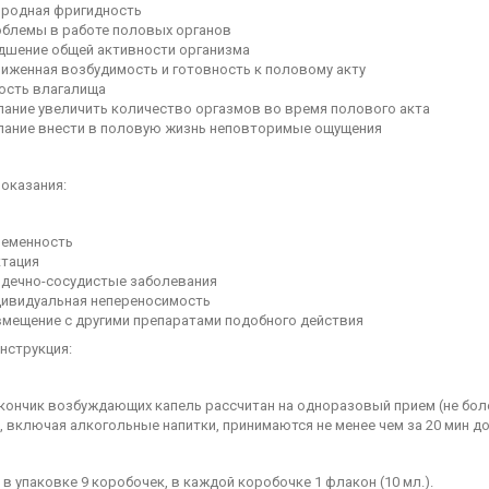
родная фригидность
блемы в работе половых органов
дшение общей активности организма
иженная возбудимость и готовность к половому акту
ость влагалища
ание увеличить количество оргазмов во время полового акта
ание внести в половую жизнь неповторимые ощущения
оказания:
еменность
тация
дечно-сосудистые заболевания
ивидуальная непереносимость
мещение с другими препаратами подобного действия
нструкция:
кончик возбуждающих капель рассчитан на одноразовый прием (не боле
 включая алкогольные напитки, принимаются не менее чем за 20 мин до
 в упаковке 9 коробочек, в каждой коробочке 1 флакон (10 мл.).