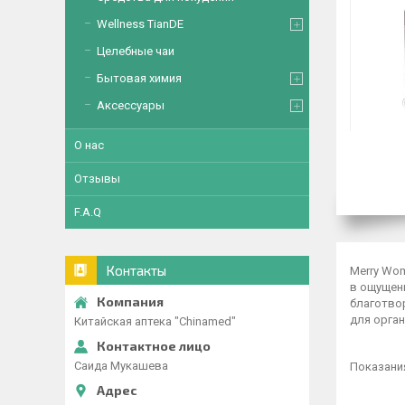
Wellness TianDE
Целебные чаи
Бытовая химия
Аксессуары
О нас
Отзывы
F.A.Q
Контакты
Merry Wo
в ощущен
благотво
для орган
Китайская аптека "Chinamed"
Саида Мукашева
Показани