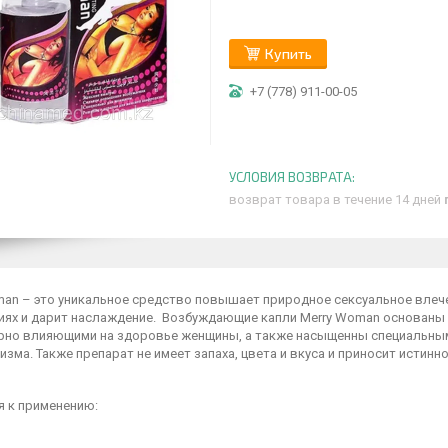
Купить
+7 (778) 911-00-05
возврат товара в течение 14 дней
man – это уникальное средство повышает природное сексуальное влеч
иях и дарит наслаждение. Возбуждающие капли Merry Woman основаны 
рно влияющими на здоровье женщины, а также насыщенны специальны
изма. Также препарат не имеет запаха, цвета и вкуса и приносит истин
я к применению: