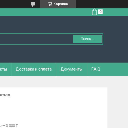
Корзина
Поиск...
кты
Доставка и оплата
Документы
F.A.Q
oman
 — 3 000 ₸