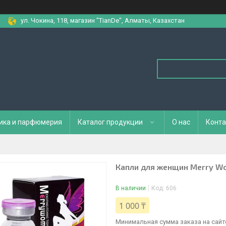
ул. Чокина, 118, магазин "TianDe", Алматы, Казахстан
ика и парфюмерия
Каталог продукции
О нас
Конта
Капли для женщин Merry W
В наличии
Код:
606
1 000 ₸
Минимальная сумма заказа на сайте