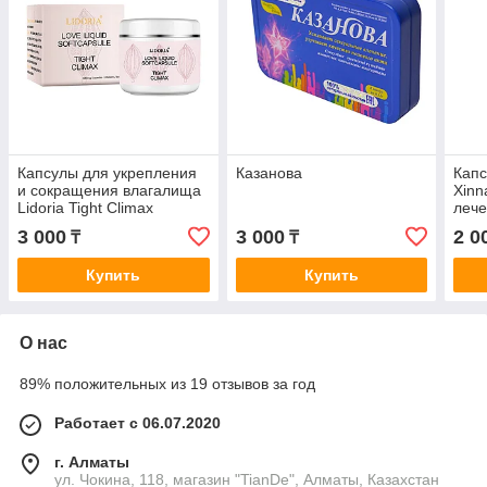
Капсулы для укрепления
Казанова
Кап
и сокращения влагалища
Xinn
Lidoria Tight Climax
лече
сосу
3 000
3 000
2 0
₸
₸
Купить
Купить
О нас
89% положительных из 19 отзывов за год
Работает с 06.07.2020
г. Алматы
ул. Чокина, 118, магазин "TianDe", Алматы, Казахстан