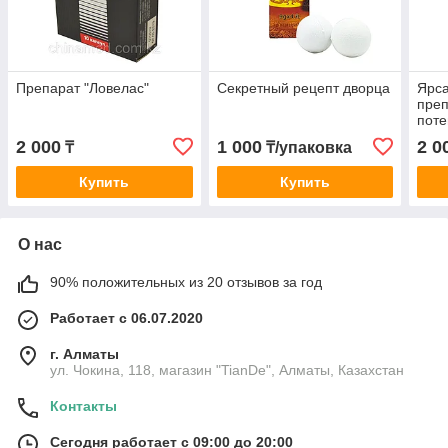
Препарат "Ловелас"
Секретный рецепт дворца
Ярса
пре
пот
2 000
1 000
2 0
₸
₸/упаковка
Купить
Купить
О нас
90% положительных из 20 отзывов за год
Работает с 06.07.2020
г. Алматы
ул. Чокина, 118, магазин "TianDe", Алматы, Казахстан
Контакты
Сегодня работает с 09:00 до 20:00