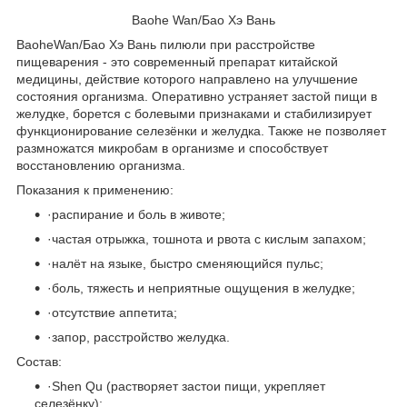
Baohe
Wan
/Бао Хэ Вань
Bao
h
eWan/Бао Хэ Вань пилюли при расстройстве
пищеварения - это современный препарат китайской
медицины, действие которого направлено на улучшение
состояния организма. Оперативно устраняет застой пищи в
желудке, борется с болевыми признаками и стабилизирует
функционирование селезёнки и желудка. Также не позволяет
размножатся микробам в организме и способствует
восстановлению организма.
Показания к применению:
·
распирание и боль в животе;
·
частая отрыжка, тошнота и рвота с кислым запахом;
·
налёт на языке, быстро сменяющийся пульс;
·
боль, тяжесть и неприятные ощущения в желудке;
·
отсутствие аппетита;
·
запор, расстройство желудка.
Состав:
·
Shen Qu (растворяет застои пищи, укрепляет
селезёнку);