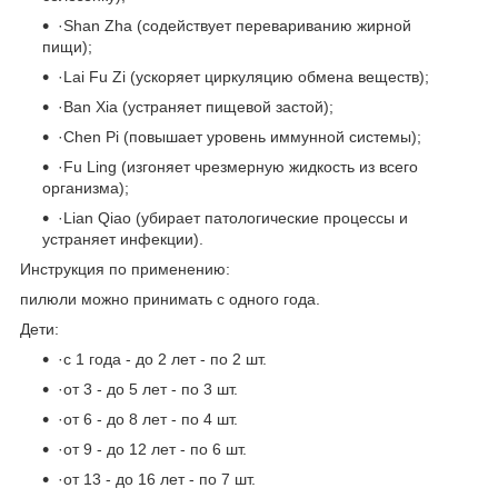
·
Shan Zha (содействует перевариванию жирной
пищи);
·
Lai Fu Zi (ускоряет циркуляцию обмена веществ);
·
Ban Xia (устраняет пищевой застой);
·
Chen Pi (повышает уровень иммунной системы);
·
Fu Ling (изгоняет чрезмерную жидкость из всего
организма);
·
Lian Qiao (убирает патологические процессы и
устраняет инфекции).
Инструкция по применению:
пилюли можно принимать с одного года.
Дети:
·
с 1 года - до 2 лет - по 2 шт.
·
от 3 - до 5 лет - по 3 шт.
·
от 6 - до 8 лет - по 4 шт.
·
от 9 - до 12 лет - по 6 шт.
·
от 13 - до 16 лет - по 7 шт.