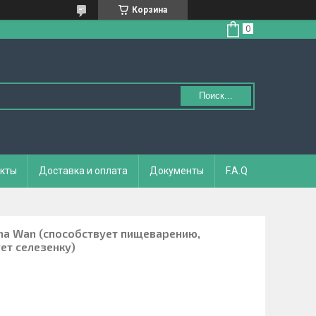
Корзина
Поиск...
кты
Доставка и оплата
Документы
F.A.Q
ha Wan (способствует пищеварению,
ет селезенку)