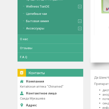
Wellness TianDE
Целебные чаи
Бытовая химия
Аксессуары
О нас
Отзывы
F.A.Q
Контакты
Да ШаньЧ
Препарат
Китайская аптека "Chinamed"
дисп
ано
Саида Мукашева
поте
син
инф