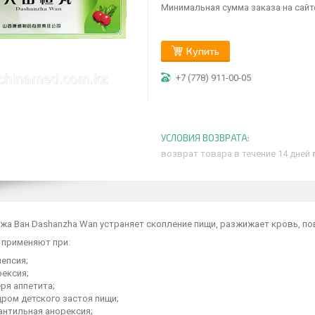
Минимальная сумма заказа на сайте
Купить
+7 (778) 911-00-05
возврат товара в течение 14 дней
жа Ван Dashanzha Wan устраняет скопление пищи, разжижает кровь, п
 применяют при:
епсия;
рексия;
ря аппетита;
дром детского застоя пищи;
антильная анорексия;