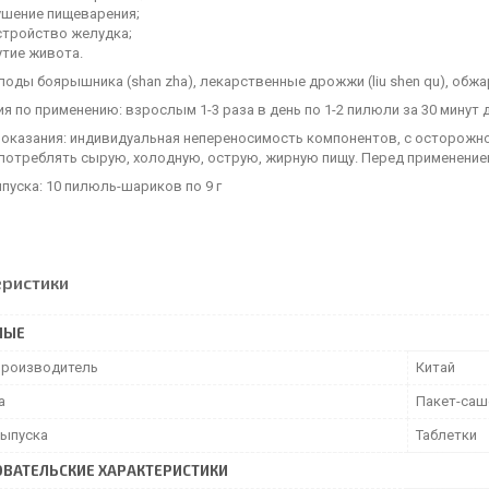
ушение пищеварения;
стройство желудка;
утие живота.
лоды боярышника (shan zha), лекарственные дрожжи (liu shen qu), обжар
я по применению: взрослым 1-3 раза в день по 1-2 пилюли за 30 минут 
оказания: индивидуальная непереносимость компонентов, с осторожно
употреблять сырую, холодную, острую, жирную пищу. Перед применение
уска: 10 пилюль-шариков по 9 г
еристики
НЫЕ
производитель
Китай
а
Пакет-саш
ыпуска
Таблетки
ВАТЕЛЬСКИЕ ХАРАКТЕРИСТИКИ