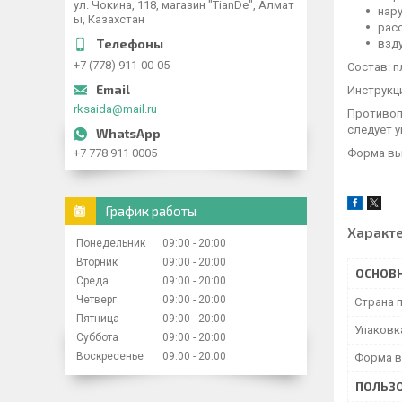
ул. Чокина, 118, магазин "TianDe", Алмат
нар
ы, Казахстан
рас
взд
+7 (778) 911-00-05
Состав: п
Инструкци
rksaida@mail.ru
Противоп
следует 
Форма вып
+7 778 911 0005
График работы
Характ
Понедельник
09:00
20:00
Вторник
09:00
20:00
ОСНОВ
Среда
09:00
20:00
Четверг
09:00
20:00
Страна 
Пятница
09:00
20:00
Упаковк
Суббота
09:00
20:00
Воскресенье
09:00
20:00
Форма в
ПОЛЬЗО