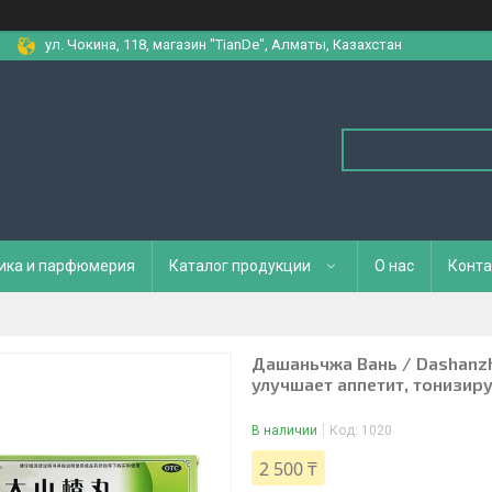
ул. Чокина, 118, магазин "TianDe", Алматы, Казахстан
ика и парфюмерия
Каталог продукции
О нас
Конта
Дашаньчжа Вань / Dashanz
улучшает аппетит, тонизиру
В наличии
Код:
1020
2 500 ₸