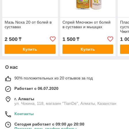
Мазь Noxa 20 от болей в
Спрей Мяочжэн от болей
Плас
суставах
в суставах и мышцах
суст
Чжит
Zhit
2 500
1 500
1 0
₸
₸
Купить
Купить
О нас
90% положительных из 20 отзывов за год
Работает с 06.07.2020
г. Алматы
ул. Чокина, 118, магазин "TianDe", Алматы, Казахстан
Контакты
Сегодня работает с 09:00 до 20:00
Показать весь график работы