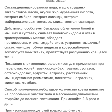
Мазь
Disaar
Состав:деионизированная вода, масло грушанки,
эвкалиптовое масло, акулий жир,муравьиная кислота,
экстракт имбиря, экстракт лаванды, экстракт
майорана,экстракт можжевельника, ментол, скипидар.
Действие:способствует быстрому облегчению болей в
мышцах и суставах, снимает болевойсиндром и отек в
травмированных местах, обладает
противовоспалительнымдействием, устраняет мышечный
спазм, улучшает обмен веществ и кровоснабжение
воколосуставных тканях, препятствует разрушению хрящевой
ткани.
Показания кприменению: эффективен для применения при
переломах костей, вывихах,ушибах, травмах суставов,
остеохондрозах, артритах, артрозах, растяжениях
мышц,суставном ревматизме, плекситах, невралгиях,
миозитах, люмбаго.
Способ применения:небольшое количество крема нанесите
на проблемный участок тела и массажнымидвижениями
втирайте до полного впитывания. Применяйте 2-3 раза в
день.
Противопоказания:детский возраст до 6-ти лет,