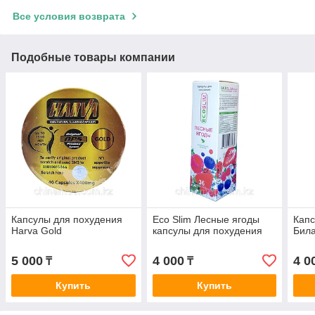
Все условия возврата
Подобные товары компании
Капсулы для похудения
Eco Slim Лесные ягоды
Капс
Harva Gold
капсулы для похудения
Бил
5 000
4 000
4 0
₸
₸
Купить
Купить