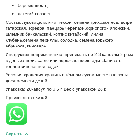
·
беременность;
·
детский возраст.
Состав: луковицалиллии, геккон, семена трихозантеса, астра
татарская, эфедра, панцирь черепахи,офиопогон японский,
шлемник байкальский, коптис китайский, лилия
клубень,семена периллы, солодка, семена горького
абрикоса, киноварь.
Инструкция поприменению: принимать по 2-3 капсулы 2 раза
в день за полчаса до или черезчас после еды. Запивать
тёплой кипячённой водой.
Условия хранения:хранить в тёмном сухом месте вне зоны
досягаемости детей.
Упаковка: 20капсул по 0,5 г. Вес с упаковкой 28 г.
Производство:Китай.
Скрыть