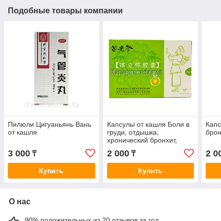
Подобные товары компании
Пилюли Цигуаньянь Вань
Капсулы от кашля Боли в
Капс
от кашля
груди, отдышка,
брон
хронический бронхит,
кашель, бранхиальная
3 000
2 000
2 0
₸
₸
астма
Купить
Купить
О нас
90% положительных из 20 отзывов за год