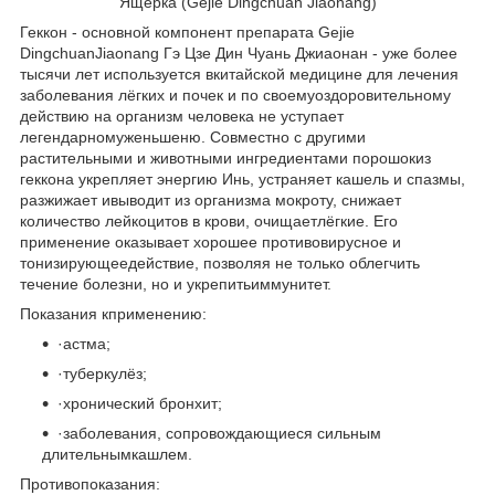
Ящерка (Gejie Dingchuan Jiaonang)
Геккон - основной компонент препарата Gejie
DingсhuanJiaonang Гэ Цзе Дин Чуань Джиаонан - уже более
тысячи лет используется вкитайской медицине для лечения
заболевания лёгких и почек и по своемуоздоровительному
действию на организм человека не уступает
легендарномуженьшеню. Совместно с другими
растительными и животными ингредиентами порошокиз
геккона укрепляет энергию Инь, устраняет кашель и спазмы,
разжижает ивыводит из организма мокроту, снижает
количество лейкоцитов в крови, очищаетлёгкие. Его
применение оказывает хорошее противовирусное и
тонизирующеедействие, позволяя не только облегчить
течение болезни, но и укрепитьиммунитет.
Показания кприменению:
·
астма;
·
туберкулёз;
·
хронический бронхит;
·
заболевания, сопровождающиеся сильным
длительнымкашлем.
Противопоказания: