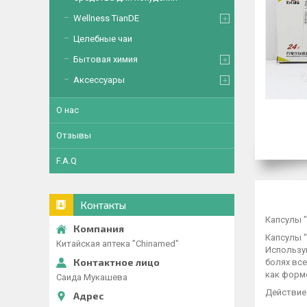
Wellness TianDE
Целебные чаи
Бытовая химия
Аксессуары
О нас
Отзывы
F.A.Q
Контакты
Капсулы "
Капсулы 
Китайская аптека "Chinamed"
Использу
болях все
как форм
Саида Мукашева
Действие