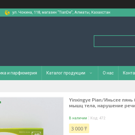
ул. Чокина, 118, магазин "TianDe", Алматы, Казахстан
ика и парфюмерия
Каталог продукции
О нас
Конта
Yinxingye Pian/Иньсее пянь
мышц тела, нарушение речи
В наличии
Код:
472
3 000 ₸