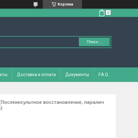
Корзина
Поиск...
кты
Доставка и оплата
Документы
F.A.Q
 (Послеинсультное восстановление, паралич
)