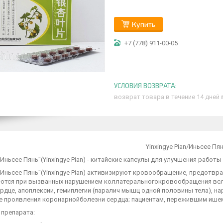
Купить
+7 (778) 911-00-05
возврат товара в течение 14 дней
Yinxingye Pian/
Иньсее Пя
Иньсее Пянь"(Yinxingye Pian) - китайские капсулы для улучшения работы
"Иньсее Пянь"(Yinxingye Pian) активизируют кровообращение, предотв
ются при вызванных нарушением коллатеральногокровообращения всле
рдце, апоплексии, гемиплегии (паралич мышц одной половины тела), н
е проявления коронарнойболезни сердца; пациентам, пережившим ишем
 препарата: