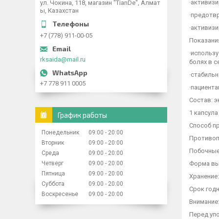
·
активизи
ул. Чокина, 118, магазин "TianDe", Алмат
ы, Казахстан
·
предотвр
·
активизи
+7 (778) 911-00-05
Показани
·
использу
rksaida@mail.ru
болях в с
·
стабильн
+7 778 911 0005
·
пациента
Состав: э
1 капсула
График работы
Способ пр
Понедельник
09:00
20:00
Противоп
Вторник
09:00
20:00
Побочные
Среда
09:00
20:00
Форма вып
Четверг
09:00
20:00
Пятница
09:00
20:00
Хранение:
Суббота
09:00
20:00
Срок годн
Воскресенье
09:00
20:00
Внимание
Перед уп