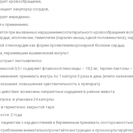
рует кровообращение,
ащает закупорку сосудов,
рует меридианы.
я к применению:
ется при вызванных нарушениемколлатерального кровообращения всле
ердце, апоплексии, гемиплегии (паралич мышц одной половинытела), на
ой стенокардии как форме проявлениякоронарной болезни сердца;
м, пережившим ишемический инсульт.
кстракт листьевгингко.
 массой 0,5 г содержит флавонолгликозиды – 19,2 мг, терпен-лактоны – 
именения: принимать внутрь по 1 капсуле 3 раза в день (илипо назначен
оказания: повышенная чувствительность к препарату.
 действия: возможны неприятные ощущения в районе живота.
уска: в упаковке 24 капсулы
 в герметично закрытой таре.
ости: 2 года.
: пациентам с кардиостенией и беременным принимать состорожностью
отреблением внимательнопрочитайте инструкцию и проконсультируйтес