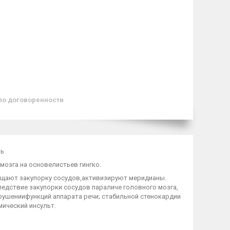
по договоренности
нь
 мозга на основелистьев гингко.
ращают закупорку сосудов,активизируют меридианы.
дствие закупорки сосудов параличе головного мозга,
арушениифункций аппарата речи; стабильной стенокардии
ический инсульт.