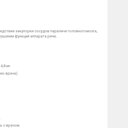
дствие закупорки сосудов параличе головногомозга,
рушении функций аппарата речи;
4,8 мг.
ию врача).
.
ь с врачом.