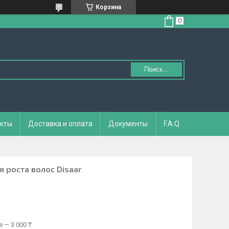
Корзина
Поиск...
кты
Доставка и оплата
Документы
F.A.Q
 роста волос Disaar
 — 3 000 ₸