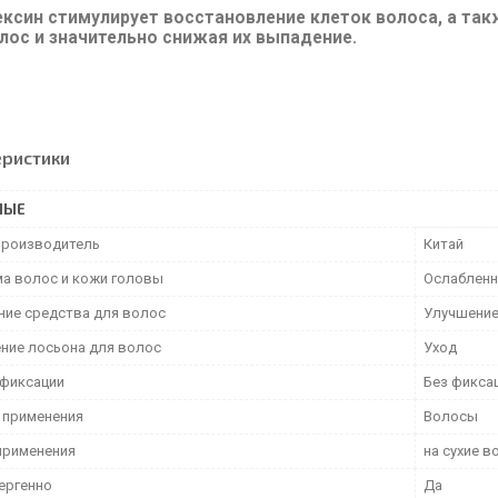
ксин стимулирует восстановление клеток волоса, а та
лос и значительно снижая их выпадение.
еристики
НЫЕ
производитель
Китай
а волос и кожи головы
Ослабленн
ние средства для волос
Улучшение
ние лосьона для волос
Уход
 фиксации
Без фикса
 применения
Волосы
применения
на сухие 
ергенно
Да