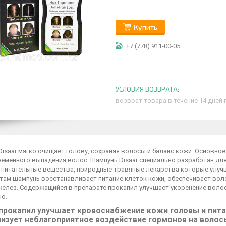
Купить
+7 (778) 911-00-05
возврат товара в течение 14 дней
isaar мягко очищает голову, сохраняя волосы и баланс кожи. Основно
еменного выпадения волос. Шампунь Disaar специально разработан для
 питательные вещества, природные травяные лекарства которые улуч
там шампунь восстанавливает питание клеток кожи, обеспечивает вол
желез. Содержащийся в препарате прокапил улучшает укоренение волос
ю.
прокапил улучшает кровоснабжение кожи головы и пита
изует неблагоприятное воздействие гормонов на волос