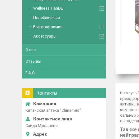
Wellness TianDE
Целебные чаи
Бытовая химия
Аксессуары
О нас
Отзывы
F.A.Q
Контакты
Шампунь D
преждевр
активные
компонен
Китайская аптека "Chinamed"
сальных 
выпадени
Саида Мукашева
Так же 
нейтрал